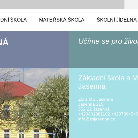
DNÍ ŠKOLA
MATEŘSKÁ ŠKOLA
ŠKOLNÍ JÍDELNA
Učíme se pro živo
NÁ
Základní škola a M
Jasenná
ZŠ a MŠ Jasenná
Jasenná 215
552 22 Jasenná
+420491881162 +420739454
info@zsj
asenna.c
z