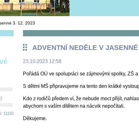
senné 3. 12. 2023
ADVENTNÍ NEDĚLE V JASENNÉ 3
ové
23.10.2023 12:58
Pořádá OÚ ve spolupráci se zájmovými spolky, ZŠ a
S dětmi MŠ připravujeme na tento den krátké vystoup
2)
Kdo z rodičů předem ví, že nebude moct přijít, nahlas
abychom s vaším dítětem na nácvik nepočítali.
ů: 11192
Děkujeme.