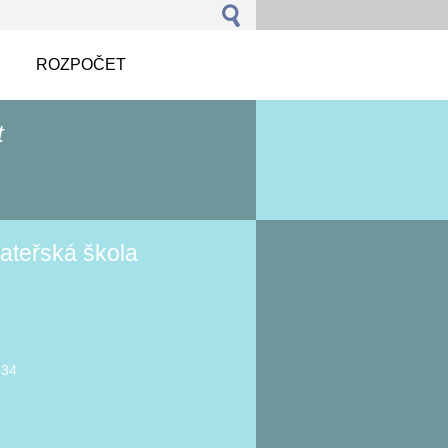
ROZPOČET
t
ateřská škola
934