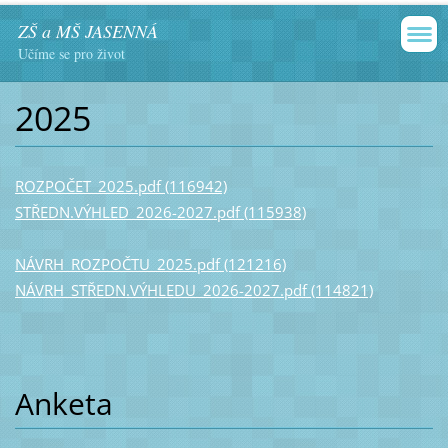
ZŠ a MŠ JASENNÁ
Učíme se pro život
2025
ROZPOČET_2025.pdf (116942)
STŘEDN.VÝHLED_2026-2027.pdf (115938)
NÁVRH_ROZPOČTU_2025.pdf (121216)
NÁVRH_STŘEDN.VÝHLEDU_2026-2027.pdf (114821)
Anketa