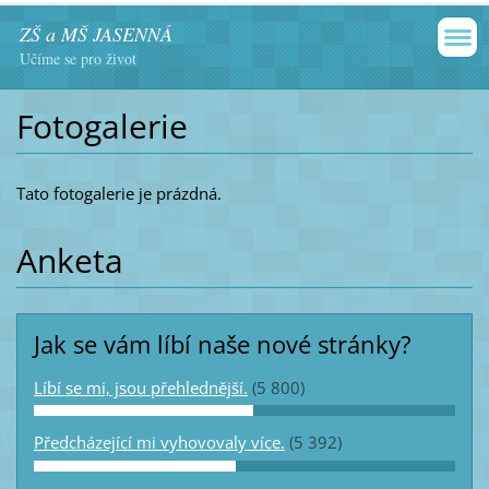
ZŠ a MŠ JASENNÁ
Učíme se pro život
Fotogalerie
Tato fotogalerie je prázdná.
Anketa
Jak se vám líbí naše nové stránky?
Líbí se mi, jsou přehlednější.
(5 800)
Předcházející mi vyhovovaly více.
(5 392)