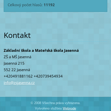
Celkový počet hlasů:
11192
Kontakt
Základní škola a Mateřská škola Jasenná
ZŠ a MŠ Jasenná
Jasenná 215
552 22 Jasenná
+420491881162 +420739454934
info@zsj
asenna.c
z
© 2008 Všechna práva vyhrazena.
Vytvořeno službou
Webnode