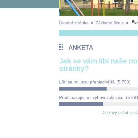
Úvodní stránka
>
Základní škola
>
Ško
ANKETA
Jak se vám líbí naše n
stránky?
Líbí se mi, jsou přehlednější.
(5 799)
Předcházející mi vyhovovaly více.
(5 39
Celkový počet hlas