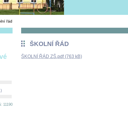
lní řád
ŠKOLNÍ ŘÁD
ové
ŠKOLNÍ ŘÁD ZŠ.pdf (763 kB)
1)
ů: 11190