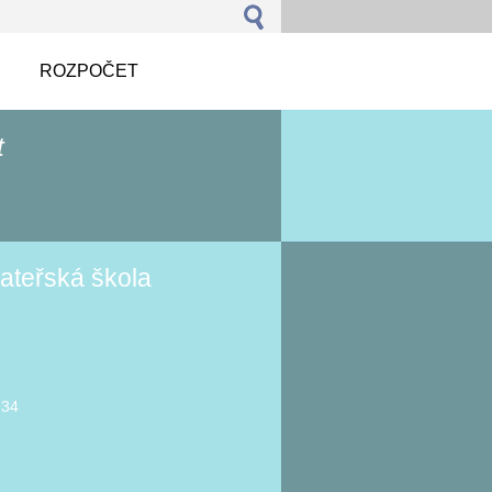
ROZPOČET
t
ateřská škola
934