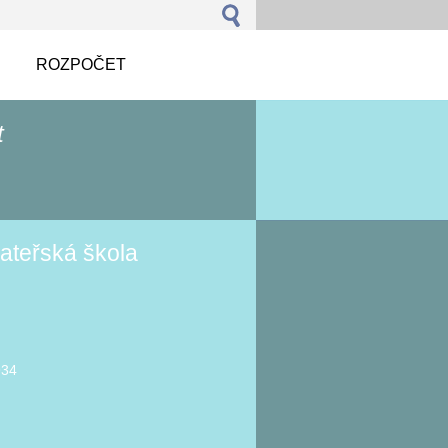
ROZPOČET
t
ateřská škola
934