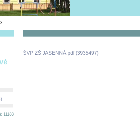
P
ŠVP ZŠ JASENNÁ.pdf (3935497)
ové
8)
ů: 11183