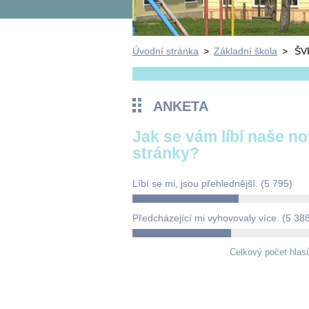
Úvodní stránka
>
Základní škola
>
ŠV
ANKETA
Jak se vám líbí naše n
stránky?
Líbí se mi, jsou přehlednější.
(5 795)
Předcházející mi vyhovovaly více.
(5 38
Celkový počet hlas