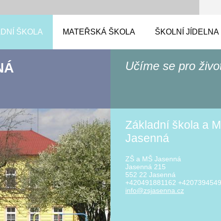
DNÍ ŠKOLA
MATEŘSKÁ ŠKOLA
ŠKOLNÍ JÍDELNA
Učíme se pro živo
NÁ
Základní škola a M
Jasenná
ZŠ a MŠ Jasenná
Jasenná 215
552 22 Jasenná
+420491881162 +420739454
info@zsj
asenna.c
z