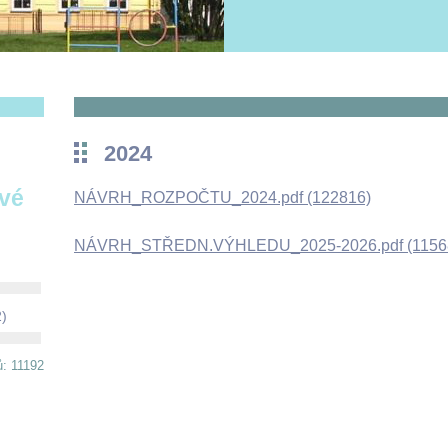
2024
ové
NÁVRH_ROZPOČTU_2024.pdf (122816)
NÁVRH_STŘEDN.VÝHLEDU_2025-2026.pdf (1156
2)
ů: 11192