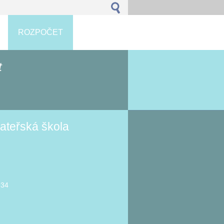
ROZPOČET
t
ateřská škola
934