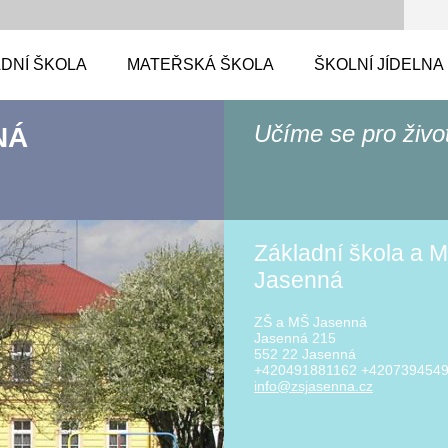
DNÍ ŠKOLA
MATEŘSKÁ ŠKOLA
ŠKOLNÍ JÍDELNA
Učíme se pro živo
NÁ
Základní škola a M
Jasenná
ZŠ a MŠ Jasenná
Jasenná 215
552 22 Jasenná
+420491881162 +420739454
info@zsj
asenna.c
z