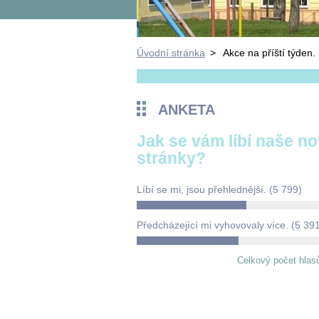
Úvodní stránka
>
Akce na příští týden.
ANKETA
Jak se vám líbí naše n
stránky?
Líbí se mi, jsou přehlednější.
(5 799)
Předcházející mi vyhovovaly více.
(5 39
Celkový počet hlas