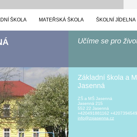
DNÍ ŠKOLA
MATEŘSKÁ ŠKOLA
ŠKOLNÍ JÍDELNA
Učíme se pro živo
NÁ
Základní škola a M
Jasenná
ZŠ a MŠ Jasenná
Jasenná 215
552 22 Jasenná
+420491881162 +420739454
info@zsj
asenna.c
z