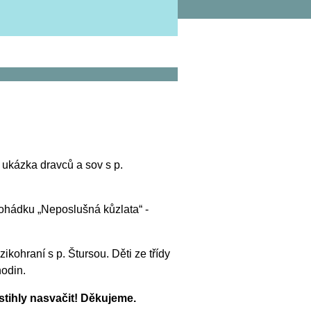
ukázka dravců a sov s p.
ohádku „Neposlušná kůzlata“ -
kohraní s p. Štursou. Děti ze třídy
hodin.
stihly nasvačit! Děkujeme.