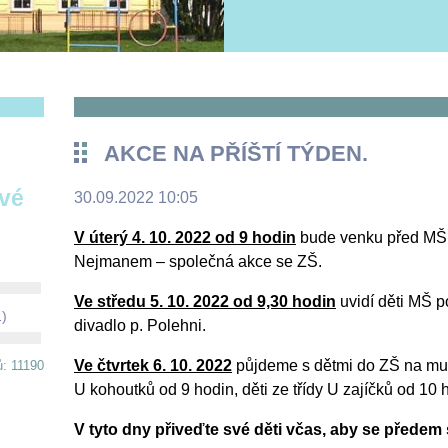
AKCE NA PŘÍŠTÍ TÝDEN.
ové
30.09.2022 10:05
V úterý 4. 10. 2022 od 9 hodin
bude venku před MŠ 
Nejmanem – společná akce se ZŠ.
Ve středu 5. 10. 2022 od 9,30 hodin
uvidí děti MŠ p
1)
divadlo p. Polehni.
Ve čtvrtek 6. 10. 2022
půjdeme s dětmi do ZŠ na muzi
ů: 11190
U kohoutků od 9 hodin, děti ze třídy U zajíčků od 10 
V tyto dny přiveďte své děti včas, aby se předem 