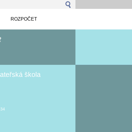
ROZPOČET
t
ateřská škola
934