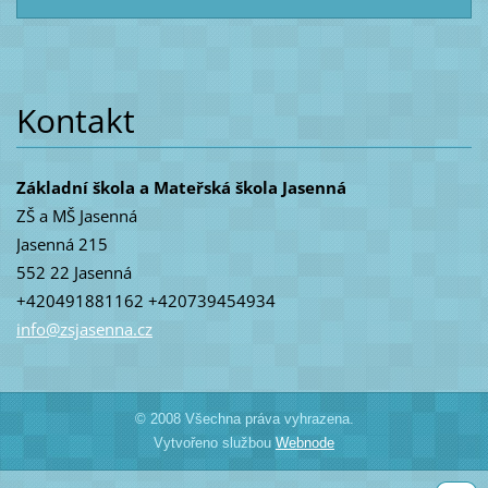
Kontakt
Základní škola a Mateřská škola Jasenná
ZŠ a MŠ Jasenná
Jasenná 215
552 22 Jasenná
+420491881162 +420739454934
info@zsj
asenna.c
z
© 2008 Všechna práva vyhrazena.
Vytvořeno službou
Webnode