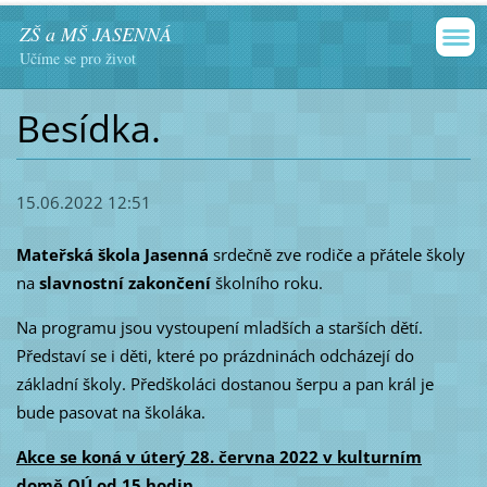
ZŠ a MŠ JASENNÁ
Učíme se pro život
Besídka.
15.06.2022 12:51
Mateřská škola Jasenná
srdečně zve rodiče a přátele školy
na
slavnostní zakončení
školního roku.
Na programu jsou vystoupení mladších a starších dětí.
Představí se i děti, které po prázdninách odcházejí do
základní školy. Předškoláci dostanou šerpu a pan král je
bude pasovat na školáka.
Akce se koná v úterý 28. června 2022 v kulturním
domě OÚ od 15 hodin.