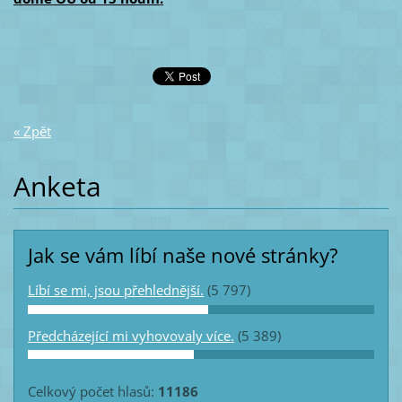
« Zpět
Anketa
Jak se vám líbí naše nové stránky?
Líbí se mi, jsou přehlednější.
(5 797)
Předcházející mi vyhovovaly více.
(5 389)
Celkový počet hlasů:
11186