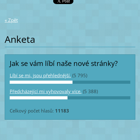
« Zpět
Anketa
Jak se vám líbí naše nové stránky?
Líbí se mi, jsou přehlednější.
(5 795)
Předcházející mi vyhovovaly více.
(5 388)
Celkový počet hlasů:
11183