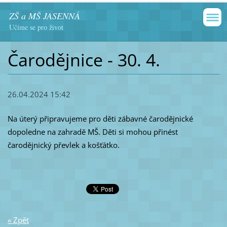
ZŠ a MŠ JASENNÁ
Učíme se pro život
Čarodějnice - 30. 4.
26.04.2024 15:42
Na úterý připravujeme pro děti zábavné čarodějnické
dopoledne na zahradě MŠ. Děti si mohou přinést
čarodějnický převlek a košťátko.
« Zpět