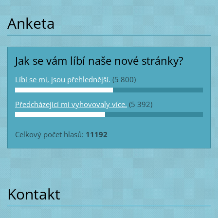
Anketa
Jak se vám líbí naše nové stránky?
Líbí se mi, jsou přehlednější.
(5 800)
Předcházející mi vyhovovaly více.
(5 392)
Celkový počet hlasů:
11192
Kontakt