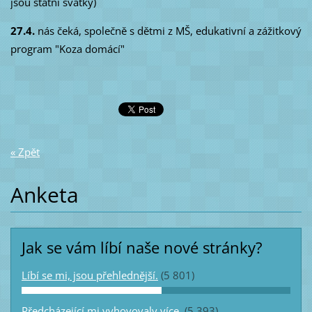
jsou státní svátky)
27.4.
nás čeká, společně s dětmi z MŠ, edukativní a zážitkový
program "Koza domácí"
« Zpět
Anketa
Jak se vám líbí naše nové stránky?
Líbí se mi, jsou přehlednější.
(5 801)
Předcházející mi vyhovovaly více.
(5 393)