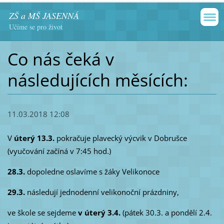
ZŠ a MŠ JASENNÁ
Učíme se pro život
Co nás čeká v
následujících měsících:
11.03.2018 12:08
V
úterý 13.3.
pokračuje plavecký výcvik v Dobrušce
(vyučování začíná v 7:45 hod.)
28.3.
dopoledne oslavíme s žáky Velikonoce
29.3.
následují jednodenní velikonoční prázdniny,
ve škole se sejdeme
v úterý 3.4.
(pátek 30.3. a pondělí 2.4.