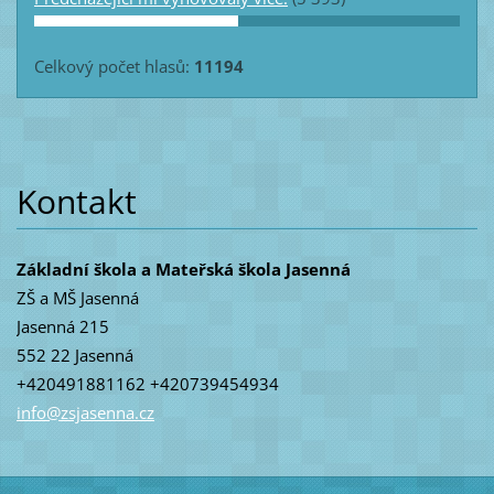
Celkový počet hlasů:
11194
Kontakt
Základní škola a Mateřská škola Jasenná
ZŠ a MŠ Jasenná
Jasenná 215
552 22 Jasenná
+420491881162 +420739454934
info@zsj
asenna.c
z