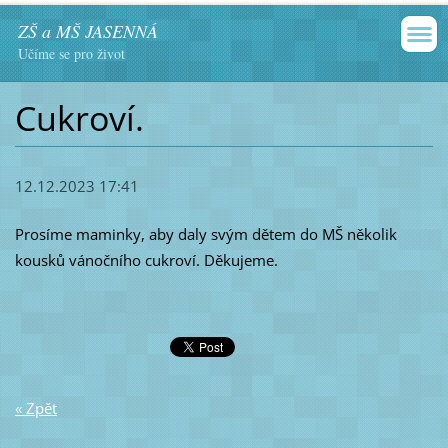
ZŠ a MŠ JASENNÁ
Učíme se pro život
Cukroví.
12.12.2023 17:41
Prosíme maminky, aby daly svým dětem do MŠ několik
kousků vánočního cukroví. Děkujeme.
« Zpět