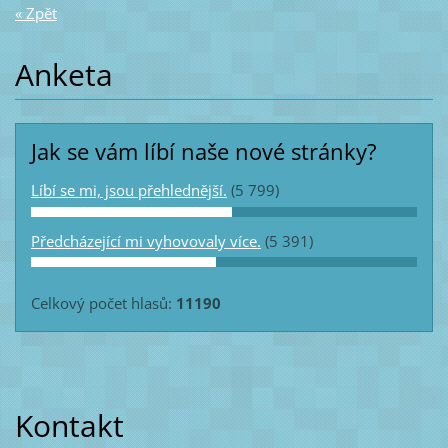
« Zpět
Anketa
Jak se vám líbí naše nové stránky?
Líbí se mi, jsou přehlednější.
(5 799)
Předcházející mi vyhovovaly více.
(5 391)
Celkový počet hlasů:
11190
Kontakt