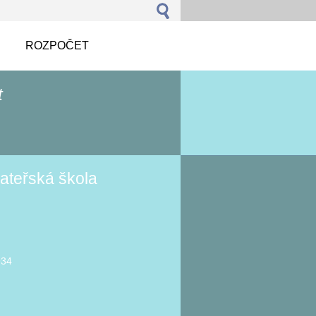
ROZPOČET
t
ateřská škola
934