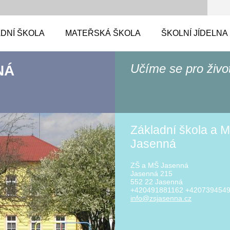
DNÍ ŠKOLA
MATEŘSKÁ ŠKOLA
ŠKOLNÍ JÍDELNA
Učíme se pro živo
NÁ
Základní škola a M
Jasenná
ZŠ a MŠ Jasenná
Jasenná 215
552 22 Jasenná
+420491881162 +420739454
info@zsj
asenna.c
z