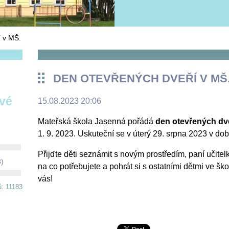
í v MŠ.
DEN OTEVŘENÝCH DVEŘÍ V MŠ
ové
15.08.2023 20:06
Mateřská škola Jasenná pořádá
den otevřených dv
1. 9. 2023. Uskuteční se v úterý 29. srpna 2023 v dob
Přijďte děti seznámit s novým prostředím, paní učitel
8)
na co potřebujete a pohrát si s ostatními dětmi ve š
vás!
ů: 11183