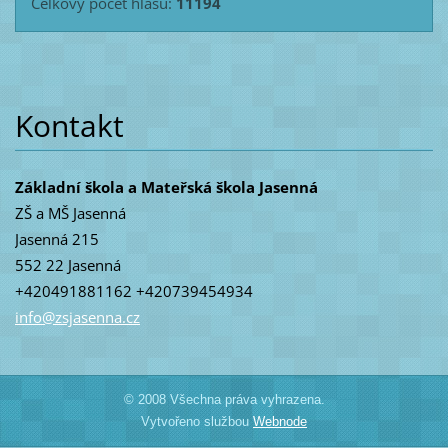
Celkový počet hlasů:
11194
Kontakt
Základní škola a Mateřská škola Jasenná
ZŠ a MŠ Jasenná
Jasenná 215
552 22 Jasenná
+420491881162 +420739454934
info@zsj
asenna.c
z
© 2008 Všechna práva vyhrazena.
Vytvořeno službou
Webnode