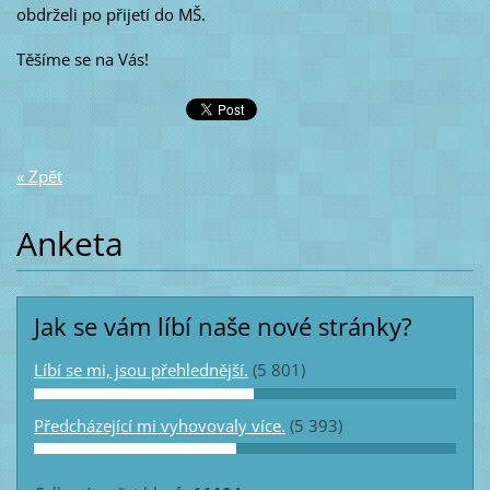
obdrželi po přijetí do MŠ.
Těšíme se na Vás!
« Zpět
Anketa
Jak se vám líbí naše nové stránky?
Líbí se mi, jsou přehlednější.
(5 801)
Předcházející mi vyhovovaly více.
(5 393)