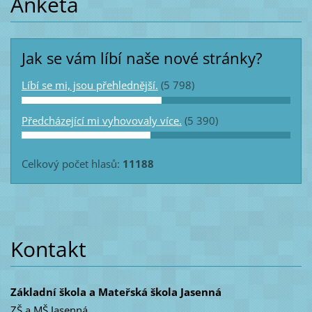
Anketa
Jak se vám líbí naše nové stránky?
Líbí se mi, jsou přehlednější.
(5 798)
Předcházející mi vyhovovaly více.
(5 390)
Celkový počet hlasů:
11188
Kontakt
Základní škola a Mateřská škola Jasenná
ZŠ a MŠ Jasenná