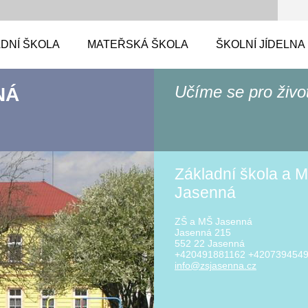
DNÍ ŠKOLA
MATEŘSKÁ ŠKOLA
ŠKOLNÍ JÍDELNA
Učíme se pro živo
NÁ
Základní škola a M
Jasenná
ZŠ a MŠ Jasenná
Jasenná 215
552 22 Jasenná
+420491881162 +420739454
info@zsj
asenna.c
z