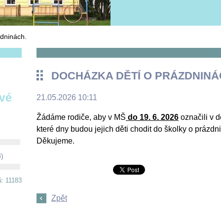
dninách.
DOCHÁZKA DĚTÍ O PRÁZDNINÁ
ové
21.05.2026 10:11
Žádáme rodiče, aby v MŠ
do 19. 6. 2026
označili v 
které dny budou jejich děti chodit do školky o prázd
Děkujeme.
8)
ů: 11183
Zpět