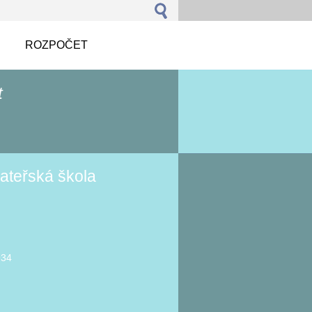
ROZPOČET
t
ateřská škola
934