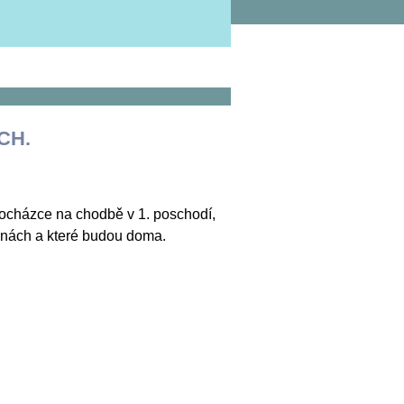
CH.
docházce na chodbě v 1. poschodí,
ninách a které budou doma.