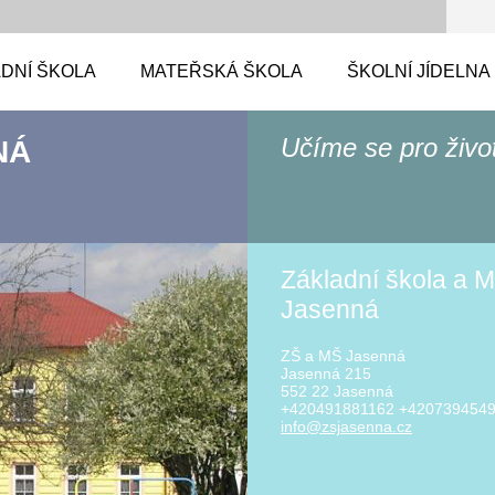
DNÍ ŠKOLA
MATEŘSKÁ ŠKOLA
ŠKOLNÍ JÍDELNA
Učíme se pro živo
NÁ
Základní škola a M
Jasenná
ZŠ a MŠ Jasenná
Jasenná 215
552 22 Jasenná
+420491881162 +420739454
info@zsj
asenna.c
z