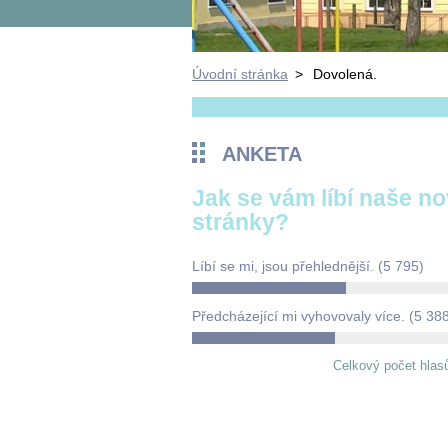
Úvodní stránka
>
Dovolená.
ANKETA
Jak se vám líbí naše n
stránky?
Líbí se mi, jsou přehlednější.
(5 795)
Předcházející mi vyhovovaly více.
(5 38
Celkový počet hlas