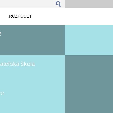
ROZPOČET
t
ateřská škola
934