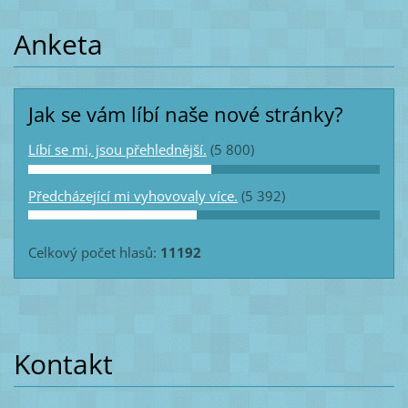
Anketa
Jak se vám líbí naše nové stránky?
Líbí se mi, jsou přehlednější.
(5 800)
Předcházející mi vyhovovaly více.
(5 392)
Celkový počet hlasů:
11192
Kontakt