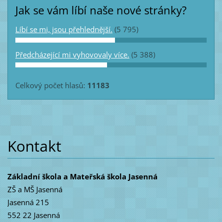
Jak se vám líbí naše nové stránky?
Líbí se mi, jsou přehlednější.
(5 795)
Předcházející mi vyhovovaly více.
(5 388)
Celkový počet hlasů:
11183
Kontakt
Základní škola a Mateřská škola Jasenná
ZŠ a MŠ Jasenná
Jasenná 215
552 22 Jasenná