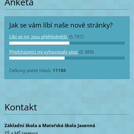
Anketa
Jak se vám líbí naše nové stránky?
Líbí se mi, jsou přehlednější.
(5 797)
Předcházející mi vyhovovaly více.
(5 389)
Celkový počet hlasů:
11186
Kontakt
Základní škola a Mateřská škola Jasenná
ZŠ a MŠ Jasenná