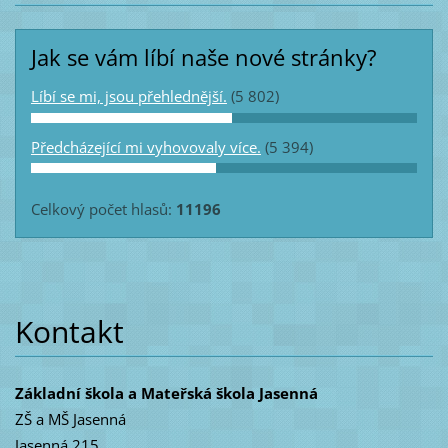
Jak se vám líbí naše nové stránky?
Líbí se mi, jsou přehlednější.
(5 802)
Předcházející mi vyhovovaly více.
(5 394)
Celkový počet hlasů:
11196
Kontakt
Základní škola a Mateřská škola Jasenná
ZŠ a MŠ Jasenná
Jasenná 215