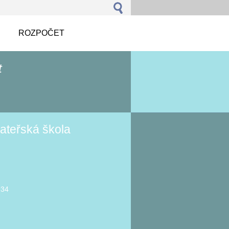
ROZPOČET
t
ateřská škola
934