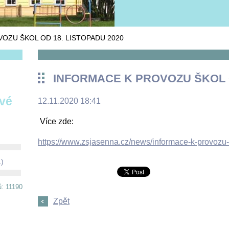
OZU ŠKOL OD 18. LISTOPADU 2020
INFORMACE K PROVOZU ŠKOL O
ové
12.11.2020 18:41
Více zde:
https://www.zsjasenna.cz/news/informace-k-provozu-
1)
ů: 11190
Zpět