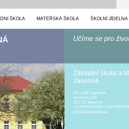
DNÍ ŠKOLA
MATEŘSKÁ ŠKOLA
ŠKOLNÍ JÍDELNA
Učíme se pro živo
NÁ
Základní škola a M
Jasenná
ZŠ a MŠ Jasenná
Jasenná 215
552 22 Jasenná
+420491881162 +420739454
info@zsj
asenna.c
z