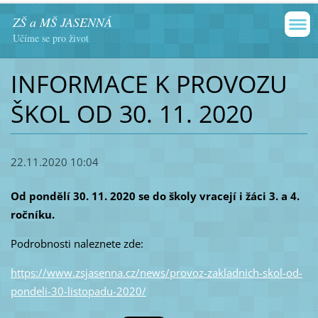
ZŠ a MŠ JASENNÁ
Učíme se pro život
INFORMACE K PROVOZU
ŠKOL OD 30. 11. 2020
22.11.2020 10:04
Od pondělí 30. 11. 2020 se do školy vracejí i žáci 3. a 4.
ročníku.
Podrobnosti naleznete zde:
https://www.zsjasenna.cz/news/provoz-zakladnich-skol-od-
pondeli-30-listopadu-2020/