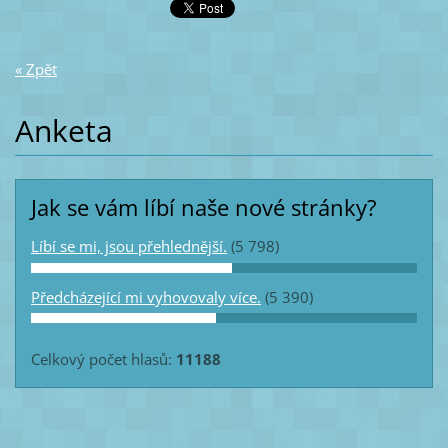
« Zpět
Anketa
Jak se vám líbí naše nové stránky?
Líbí se mi, jsou přehlednější.
(5 798)
Předcházející mi vyhovovaly více.
(5 390)
Celkový počet hlasů:
11188