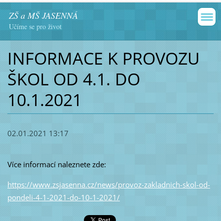
ZŠ a MŠ JASENNÁ
Učíme se pro život
INFORMACE K PROVOZU
ŠKOL OD 4.1. DO
10.1.2021
02.01.2021 13:17
Více informací naleznete zde:
https://www.zsjasenna.cz/news/provoz-zakladnich-skol-od-
pondeli-4-1-2021-do-10-1-2021/