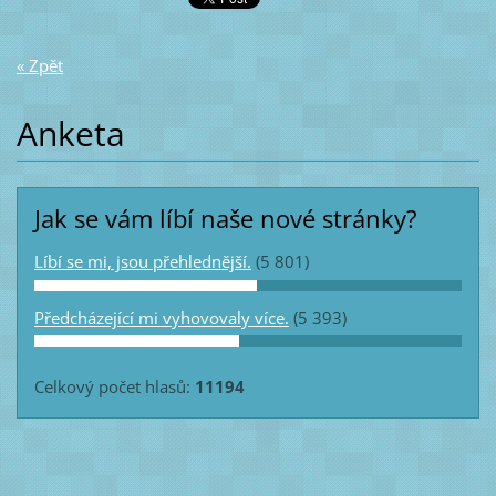
« Zpět
Anketa
Jak se vám líbí naše nové stránky?
Líbí se mi, jsou přehlednější.
(5 801)
Předcházející mi vyhovovaly více.
(5 393)
Celkový počet hlasů:
11194