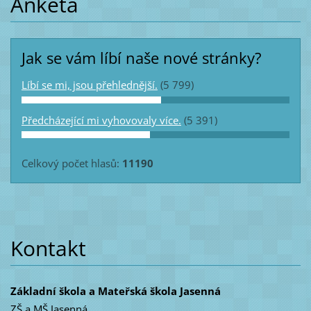
Anketa
Jak se vám líbí naše nové stránky?
Líbí se mi, jsou přehlednější.
(5 799)
Předcházející mi vyhovovaly více.
(5 391)
Celkový počet hlasů:
11190
Kontakt
Základní škola a Mateřská škola Jasenná
ZŠ a MŠ Jasenná