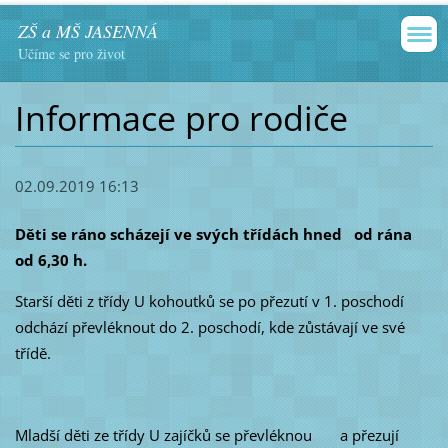
ZŠ a MŠ JASENNÁ
Učíme se pro život
Informace pro rodiče
02.09.2019 16:13
Děti se ráno scházejí ve svých třídách hned od rána
od 6,30 h.
Starší děti z třídy U kohoutků se po přezutí v 1. poschodí
odchází převléknout do 2. poschodí, kde zůstávají ve své
třídě.
Mladší děti ze třídy U zajíčků se převléknou a přezují