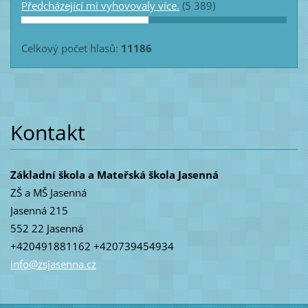
Předcházející mi vyhovovaly více.
(5 389)
Celkový počet hlasů:
11186
Kontakt
Základní škola a Mateřská škola Jasenná
ZŠ a MŠ Jasenná
Jasenná 215
552 22 Jasenná
+420491881162 +420739454934
info@zsj
asenna.c
z