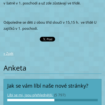
v šatně v 1. poschodí a už zde zůstávají ve třídě.
Odpoledne se děti z obou tříd sloučí v 15,15 h. ve třídě U
zajíčků v 1. poschodí.
« Zpět
Anketa
Jak se vám líbí naše nové stránky?
Líbí se mi, jsou přehlednější.
(5 797)