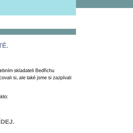
TĚ.
bním skladateli Bedřichu
vali si, ale také jsme si zazpívali
kto:
DEJ.