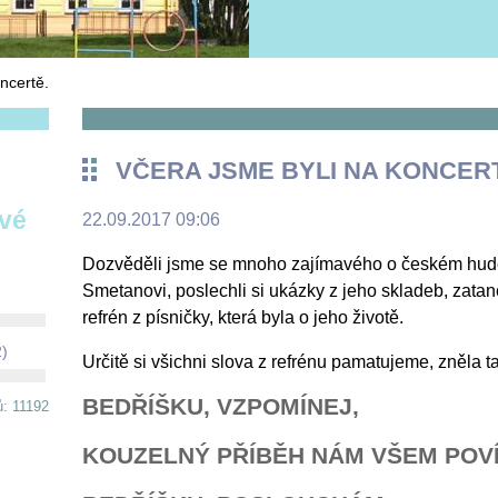
ncertě.
VČERA JSME BYLI NA KONCER
ové
22.09.2017 09:06
Dozvěděli jsme se mnoho zajímavého o českém hude
Smetanovi, poslechli si ukázky z jeho skladeb, zatanco
refrén z písničky, která byla o jeho životě.
2)
Určitě si všichni slova z refrénu pamatujeme, zněla ta
BEDŘÍŠKU, VZPOMÍNEJ,
ů: 11192
KOUZELNÝ PŘÍBĚH NÁM VŠEM POVÍ