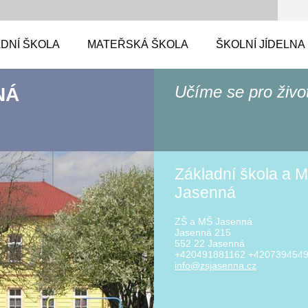
DNÍ ŠKOLA
MATEŘSKÁ ŠKOLA
ŠKOLNÍ JÍDELNA
Učíme se pro živo
NÁ
Základní škola a M
Jasenná
ZŠ a MŠ Jasenná
Jasenná 215
552 22 Jasenná
+420491881162 +420739454
info@zsj
asenna.c
z