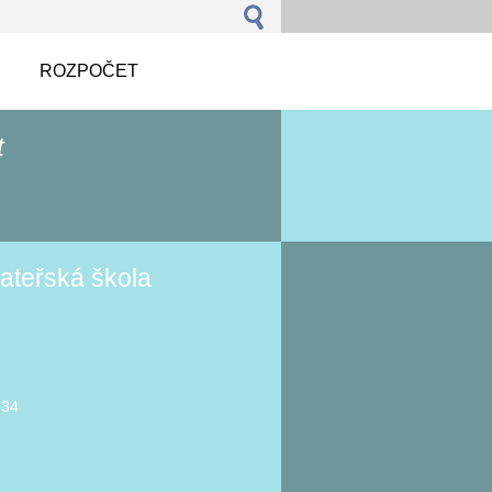
ROZPOČET
t
ateřská škola
934