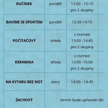
RUČÍNEK
pondělí
13:00 - 15:15
1
pro 2 skupiny
BAVÍME SE SPORTEM
pondělí
13:30-14:15
1
v rozmezí
POČÍTAČOVÝ
středa
13:00 -14:45
1
pro 2 skupiny
v rozmezí
KERAMIKA
středa
13:00 -15:00
1
pro 2 skupiny
NA KYTARU BEZ NOT
úterý
14:00 - 14:45
1
ŠACHOVÝ
termín bude upřesněn dle z