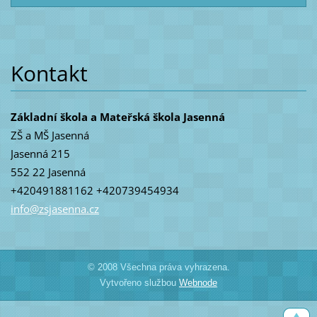
Kontakt
Základní škola a Mateřská škola Jasenná
ZŠ a MŠ Jasenná
Jasenná 215
552 22 Jasenná
+420491881162 +420739454934
info@zsj
asenna.c
z
© 2008 Všechna práva vyhrazena.
Vytvořeno službou
Webnode