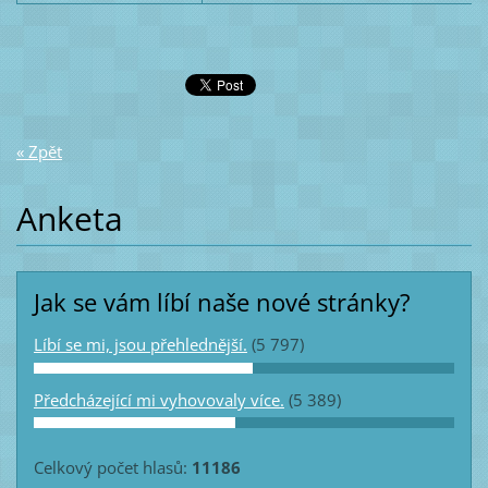
« Zpět
Anketa
Jak se vám líbí naše nové stránky?
Líbí se mi, jsou přehlednější.
(5 797)
Předcházející mi vyhovovaly více.
(5 389)
Celkový počet hlasů:
11186