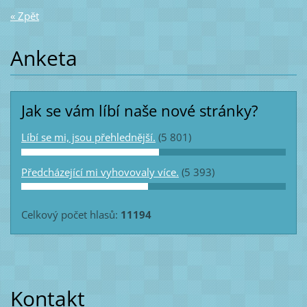
« Zpět
Anketa
Jak se vám líbí naše nové stránky?
Líbí se mi, jsou přehlednější.
(5 801)
Předcházející mi vyhovovaly více.
(5 393)
Celkový počet hlasů:
11194
Kontakt