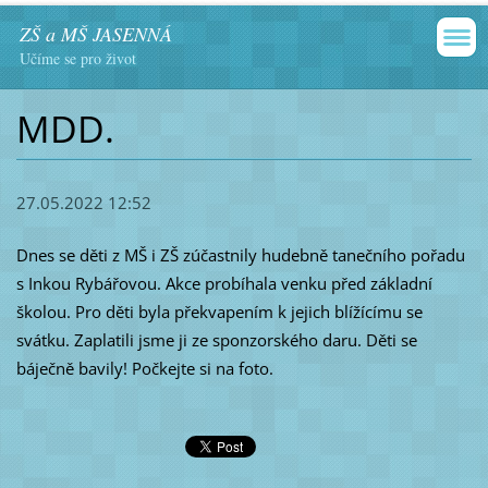
ZŠ a MŠ JASENNÁ
Učíme se pro život
MDD.
27.05.2022 12:52
Dnes se děti z MŠ i ZŠ zúčastnily hudebně tanečního pořadu
s Inkou Rybářovou. Akce probíhala venku před základní
školou. Pro děti byla překvapením k jejich blížícímu se
svátku. Zaplatili jsme ji ze sponzorského daru. Děti se
báječně bavily!
Počkejte
si na foto.