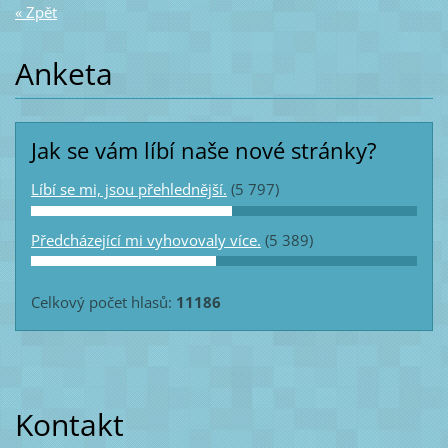
« Zpět
Anketa
Jak se vám líbí naše nové stránky?
Líbí se mi, jsou přehlednější.
(5 797)
Předcházející mi vyhovovaly více.
(5 389)
Celkový počet hlasů:
11186
Kontakt