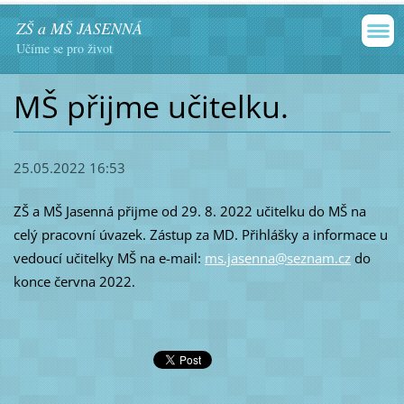
ZŠ a MŠ JASENNÁ
Učíme se pro život
MŠ přijme učitelku.
25.05.2022 16:53
ZŠ a MŠ Jasenná přijme od 29. 8. 2022 učitelku do MŠ na
celý pracovní úvazek. Zástup za MD. Přihlášky a informace u
vedoucí učitelky MŠ na e-mail:
ms.jasenna@seznam.cz
do
konce června 2022.