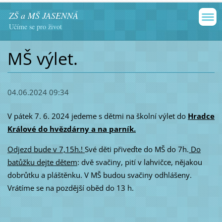
ZŠ a MŠ JASENNÁ
Učíme se pro život
MŠ výlet.
04.06.2024 09:34
V pátek 7. 6. 2024 jedeme s dětmi na školní výlet do
Hradce
Králové do hvězdárny a na parník.
Odjezd bude v 7,15h.!
Své děti přiveďte do MŠ do 7h.
Do
batůžku dejte dětem
: dvě svačiny, pití v lahvičce, nějakou
dobrůtku a pláštěnku. V MŠ budou svačiny odhlášeny.
Vrátíme se na pozdější oběd do 13 h.