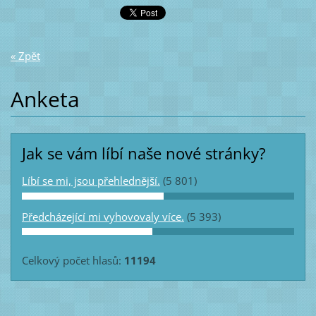
« Zpět
Anketa
Jak se vám líbí naše nové stránky?
Líbí se mi, jsou přehlednější.
(5 801)
Předcházející mi vyhovovaly více.
(5 393)
Celkový počet hlasů:
11194