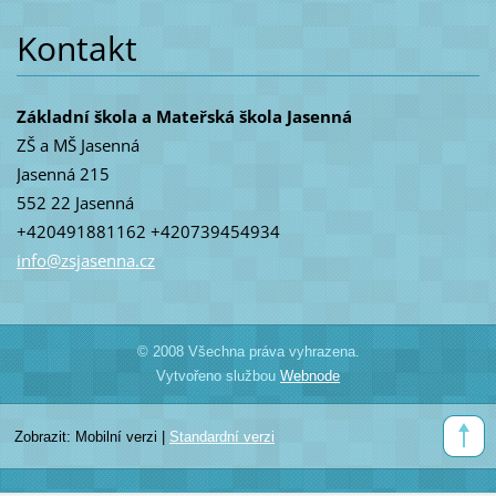
Kontakt
Základní škola a Mateřská škola Jasenná
ZŠ a MŠ Jasenná
Jasenná 215
552 22 Jasenná
+420491881162 +420739454934
info@zsj
asenna.c
z
© 2008 Všechna práva vyhrazena.
Vytvořeno službou
Webnode
Zobrazit:
Mobilní verzi
|
Standardní verzi