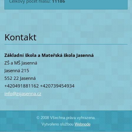
Celkový počet hlasů:
11186
Kontakt
Základní škola a Mateřská škola Jasenná
ZŠ a MŠ Jasenná
Jasenná 215
552 22 Jasenná
+420491881162 +420739454934
info@zsj
asenna.c
z
© 2008 Všechna práva vyhrazena.
Vytvořeno službou
Webnode