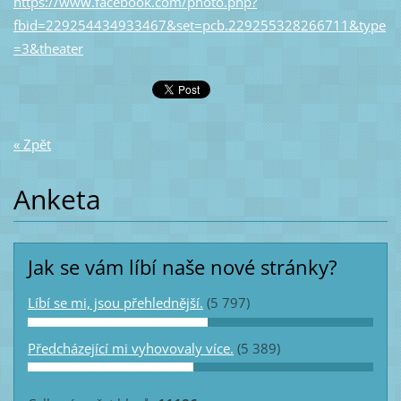
https://www.facebook.com/photo.php?
fbid=229254434933467&set=pcb.229255328266711&type
=3&theater
« Zpět
Anketa
Jak se vám líbí naše nové stránky?
Líbí se mi, jsou přehlednější.
(5 797)
Předcházející mi vyhovovaly více.
(5 389)