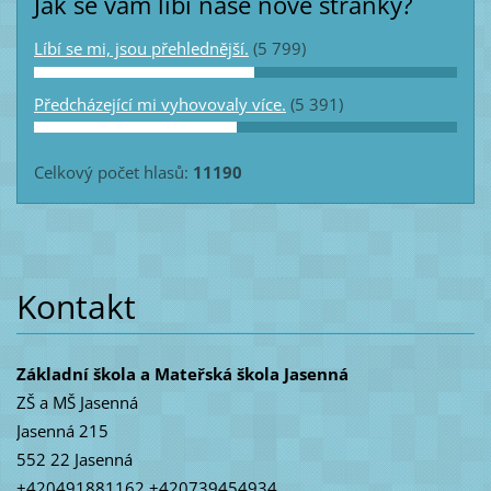
Jak se vám líbí naše nové stránky?
Líbí se mi, jsou přehlednější.
(5 799)
Předcházející mi vyhovovaly více.
(5 391)
Celkový počet hlasů:
11190
Kontakt
Základní škola a Mateřská škola Jasenná
ZŠ a MŠ Jasenná
Jasenná 215
552 22 Jasenná
+420491881162 +420739454934