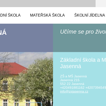
DNÍ ŠKOLA
MATEŘSKÁ ŠKOLA
ŠKOLNÍ JÍDELNA
Učíme se pro živo
NÁ
Základní škola a M
Jasenná
ZŠ a MŠ Jasenná
Jasenná 215
552 22 Jasenná
+420491881162 +420739454
info@zsj
asenna.c
z