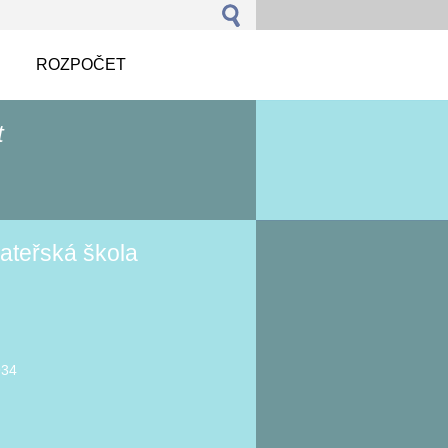
ROZPOČET
t
ateřská škola
934