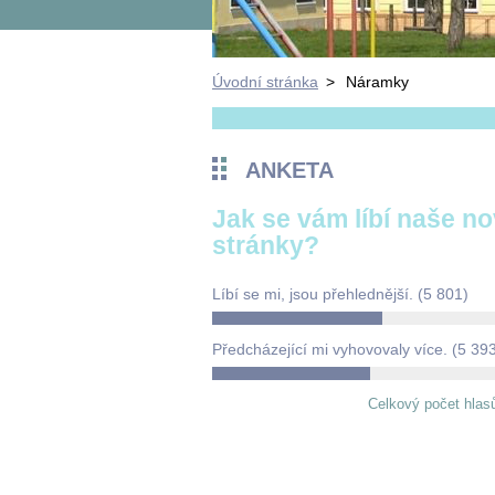
Úvodní stránka
>
Náramky
ANKETA
Jak se vám líbí naše n
stránky?
Líbí se mi, jsou přehlednější.
(5 801)
Předcházející mi vyhovovaly více.
(5 39
Celkový počet hlas