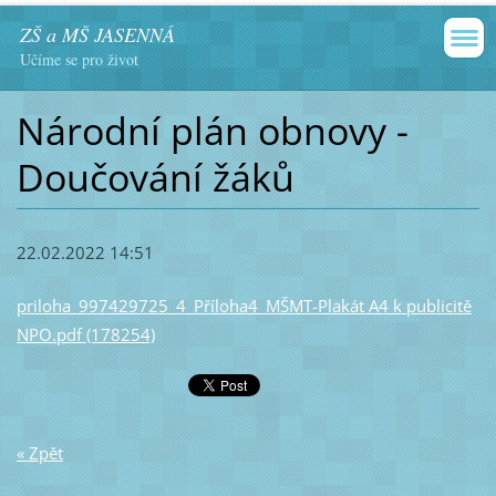
ZŠ a MŠ JASENNÁ
Učíme se pro život
Národní plán obnovy -
Doučování žáků
22.02.2022 14:51
priloha_997429725_4_Příloha4_MŠMT-Plakát A4 k publicitě
NPO.pdf (178254)
« Zpět