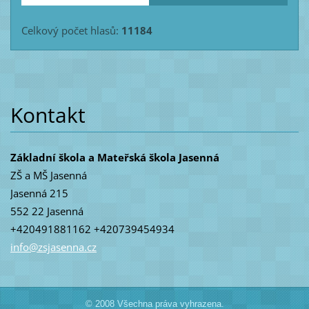
Celkový počet hlasů:
11184
Kontakt
Základní škola a Mateřská škola Jasenná
ZŠ a MŠ Jasenná
Jasenná 215
552 22 Jasenná
+420491881162 +420739454934
info@zsj
asenna.c
z
© 2008 Všechna práva vyhrazena.