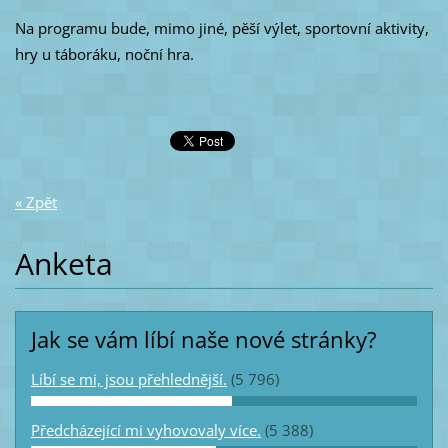
Na programu bude, mimo jiné, pěší výlet, sportovní aktivity,
hry u táboráku, noční hra.
« Zpět
Anketa
Jak se vám líbí naše nové stránky?
Líbí se mi, jsou přehlednější.
(5 796)
Předcházející mi vyhovovaly více.
(5 388)