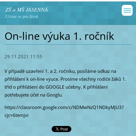
ZŠ a MŠ JASENNÁ
Učíme se pro život
On-line výuka 1. ročník
29.11.2021 11:55
V případě uzavření 1. a 2. ročníku, posíláme odkaz na
přihlášení k on-line výuce. Prosíme všechny rodiče žáků 1.
tříd o přihlášení do GOOGLE učebny. K přihlášení
potřebujete účet na Googlu.
https://classroom.google.com/c/NDMwNzQ1NDkyMjU3?
cjc=6temjvi