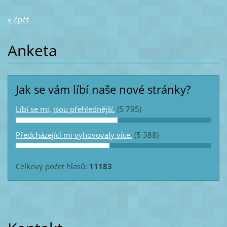
« Zpět
Anketa
Jak se vám líbí naše nové stránky?
Líbí se mi, jsou přehlednější.
(5 795)
Předcházející mi vyhovovaly více.
(5 388)
Celkový počet hlasů:
11183