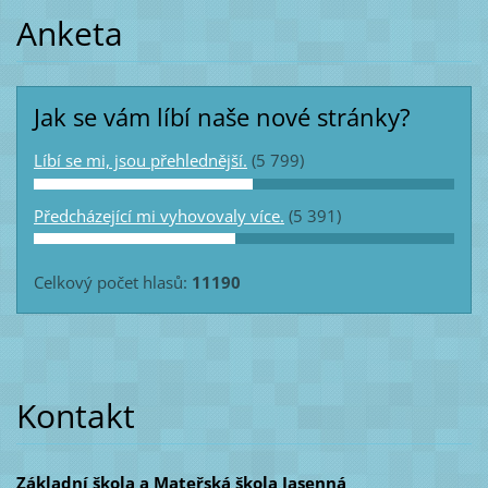
Anketa
Jak se vám líbí naše nové stránky?
Líbí se mi, jsou přehlednější.
(5 799)
Předcházející mi vyhovovaly více.
(5 391)
Celkový počet hlasů:
11190
Kontakt
Základní škola a Mateřská škola Jasenná