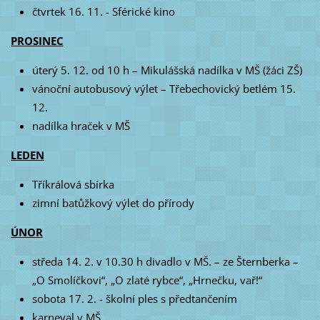
čtvrtek 16. 11. - Sférické kino
PROSINEC
úterý 5. 12. od 10 h – Mikulášská nadílka v MŠ (žáci ZŠ)
vánoční autobusový výlet – Třebechovický betlém 15.
12.
nadílka hraček v MŠ
LEDEN
Tříkrálová sbírka
zimní batůžkový výlet do přírody
ÚNOR
středa 14. 2. v 10.30 h divadlo v MŠ. – ze Šternberka –
„O Smolíčkovi“, „O zlaté rybce“, „Hrnečku, vař!“
sobota 17. 2. - školní ples s předtančením
karneval v MŠ