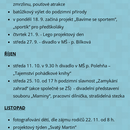
zmrzlinu, pouťové atrakce
batůžkový výlet do podzimní přírody
v pondělí 18. 9. začíná projekt „Bavíme se sportem“,
„sportík“ pro předškoláky
čtvrtek 21. 9. - Lego projektový den
středa 27. 9. - divadlo v MŠ - p. Bílková
ŘÍJEN
středa 11. 10. v 9.30 h divadlo v MŠ p. Polehňa –
„Tajemství pohádkové knihy“
středa 25. 10. od 17 h podzimní slavnost „Zamykání
zahrad“ (akce společně se ZŠ) - divadelní představení
souboru „Maminy“, pracovní dílnička, strašidelná stezka
LISTOPAD
fotografování dětí, dle zájmu rodičů 22. 11. od 8 h.
projektový týden „Svatý Martin“