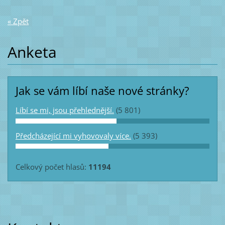
« Zpět
Anketa
Jak se vám líbí naše nové stránky?
Líbí se mi, jsou přehlednější.
(5 801)
Předcházející mi vyhovovaly více.
(5 393)
Celkový počet hlasů:
11194