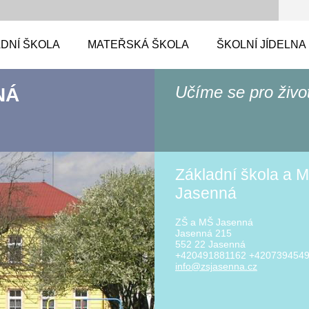
DNÍ ŠKOLA
MATEŘSKÁ ŠKOLA
ŠKOLNÍ JÍDELNA
Učíme se pro živo
NÁ
Základní škola a M
Jasenná
ZŠ a MŠ Jasenná
Jasenná 215
552 22 Jasenná
+420491881162 +420739454
info@zsj
asenna.c
z