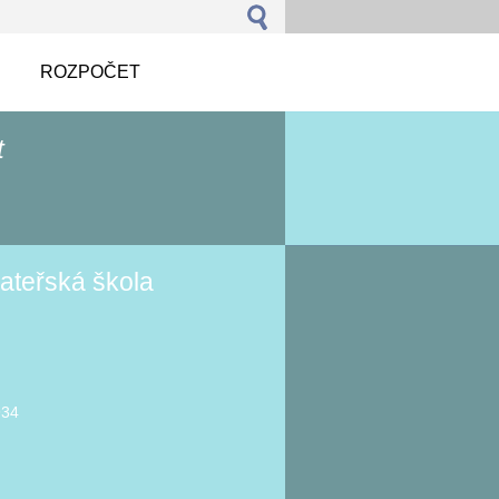
ROZPOČET
t
ateřská škola
934