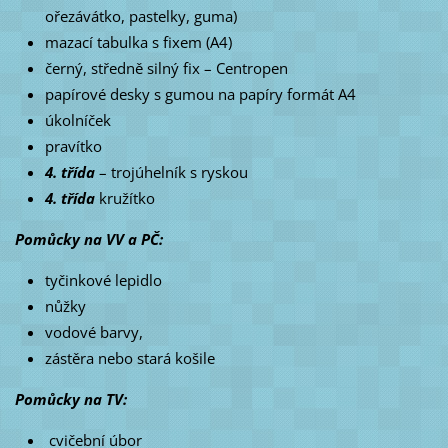
ořezávátko, pastelky, guma)
mazací tabulka s fixem (A4)
černý, středně silný fix – Centropen
papírové desky s gumou na papíry formát A4
úkolníček
pravítko
4. třída
– trojúhelník s ryskou
4. třída
kružítko
Pomůcky na VV a PČ:
tyčinkové lepidlo
nůžky
vodové barvy,
zástěra nebo stará košile
Pomůcky na TV:
cvičební úbor