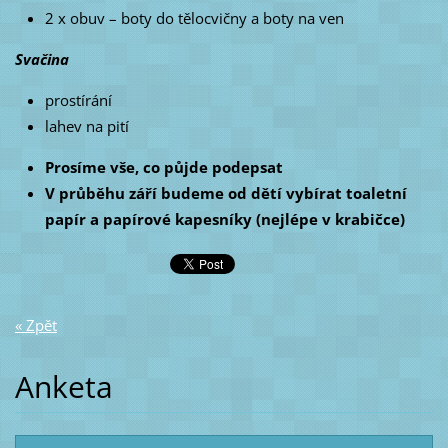
2 x obuv – boty do tělocvičny a boty na ven
Svačina
prostírání
lahev na pití
Prosíme vše, co půjde podepsat
V průběhu září budeme od dětí vybírat toaletní
papír a papírové kapesníky (nejlépe v krabičce)
« Zpět
Anketa