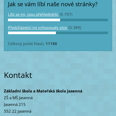
Jak se vám líbí naše nové stránky?
Líbí se mi, jsou přehlednější.
(5 797)
Předcházející mi vyhovovaly více.
(5 389)
Celkový počet hlasů:
11186
Kontakt
Základní škola a Mateřská škola Jasenná
ZŠ a MŠ Jasenná
Jasenná 215
552 22 Jasenná