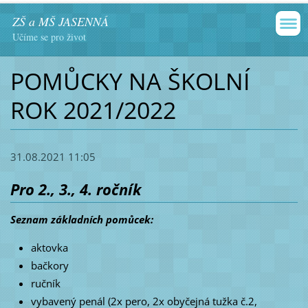
ZŠ a MŠ JASENNÁ
Učíme se pro život
POMŮCKY NA ŠKOLNÍ
ROK 2021/2022
31.08.2021 11:05
Pro 2., 3., 4. ročník
Seznam základních pomůcek:
aktovka
bačkory
ručník
vybavený penál (2x pero, 2x obyčejná tužka č.2,