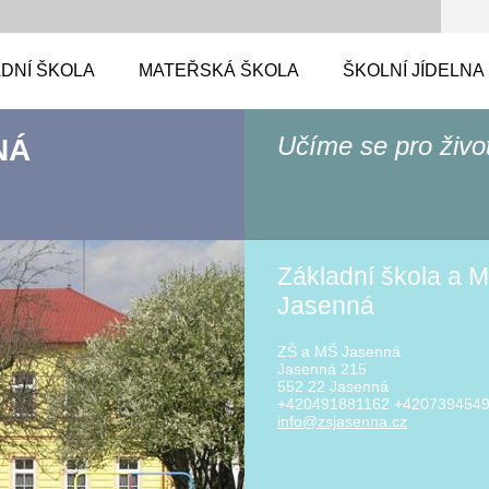
DNÍ ŠKOLA
MATEŘSKÁ ŠKOLA
ŠKOLNÍ JÍDELNA
Učíme se pro živo
NÁ
Základní škola a M
Jasenná
ZŠ a MŠ Jasenná
Jasenná 215
552 22 Jasenná
+420491881162 +420739454
info@zsj
asenna.c
z