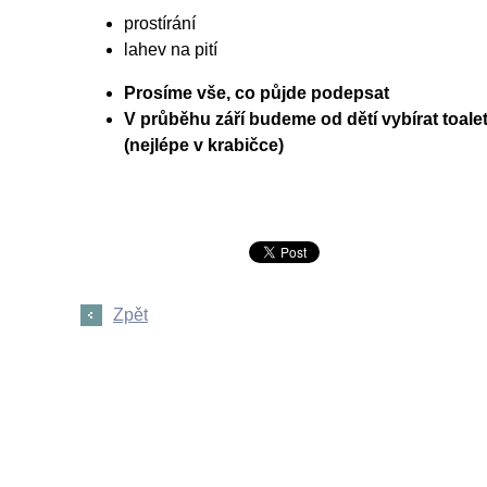
prostírání
lahev na pití
Prosíme vše, co půjde podepsat
V průběhu září budeme od dětí vybírat toale
(nejlépe v krabičce)
Zpět