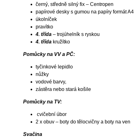
černý, středně silný fix – Centropen
papírové desky s gumou na papíry formát A4
úkolníček
pravítko
4. třída
– trojúhelník s ryskou
4. třída
kružítko
Pomůcky na VV a PČ:
tyčinkové lepidlo
nůžky
vodové barvy,
zástěra nebo stará košile
Pomůcky na TV:
cvičební úbor
2 x obuv – boty do tělocvičny a boty na ven
Svačina