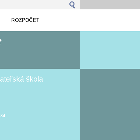
ROZPOČET
t
ateřská škola
934