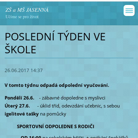
ZŠ a MŠ JASENNÁ
Učíme se pro život
POSLEDNÍ TÝDEN VE
ŠKOLE
26.06.2017 14:37
V tomto týdnu odpadá odpolední vyučování.
Pondělí 26.6.
- zábavné dopoledne s myslivci
Úterý 27.6.
- úklid tříd, odevzdání učebnic, s sebou
igelitové tašky
na pomůcky
SPORTOVNÍ ODPOLEDNE S RODIČI
OD 16:00
na sokolském hřišti, + opékání špekáčků,