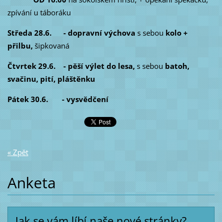
zpívání u táboráku
Středa 28.6. - dopravní výchova
s sebou
kolo +
přilbu,
šipkovaná
Čtvrtek 29.6. - pěší výlet do lesa,
s sebou
batoh,
svačinu, pití, pláštěnku
Pátek 30.6. - vysvědčení
« Zpět
Anketa
Jak se vám líbí naše nové stránky?