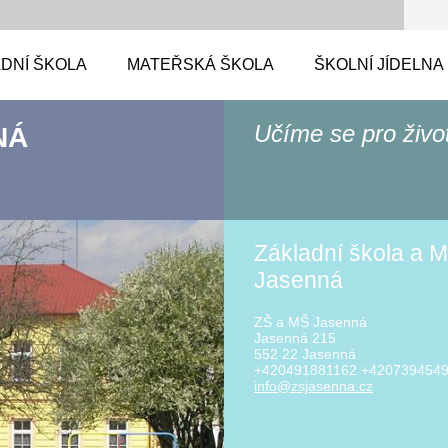
DNÍ ŠKOLA
MATEŘSKÁ ŠKOLA
ŠKOLNÍ JÍDELNA
Učíme se pro živo
NÁ
Základní škola a M
Jasenná
ZŠ a MŠ Jasenná
Jasenná 215
552 22 Jasenná
+420491881162 +420739454
info@zsj
asenna.c
z