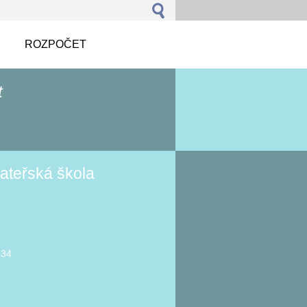
ROZPOČET
t
ateřská škola
934