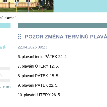
ů plavání!!
POZOR ZMĚNA TERMÍNŮ PLAVÁN
ové
22.04.2026 09:23
6. plavání tento PÁTEK 24. 4.
7. plavání ÚTERÝ 12. 5.
8)
8. plavání PÁTEK 15. 5.
9. plavání PÁTEK 22. 5.
ů: 11183
10. plavání ÚTERÝ 26. 5.