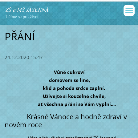
ZŠ a MŠ JASENNÁ
Učíme se pro život
PŘÁNÍ
24.12.2020 15:47
Vůně cukroví
domovem se line,
klid a pohoda srdce zaplní.
Užívejte si kouzelné chvíle,
ať všechna přání se Vám vyplní....
Krásné Vánoce a hodně zdraví v
novém roce