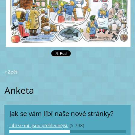
« Zpět
Anketa
Jak se vám líbí naše nové stránky?
Líbí se mi, jsou přehlednější.
(5 798)