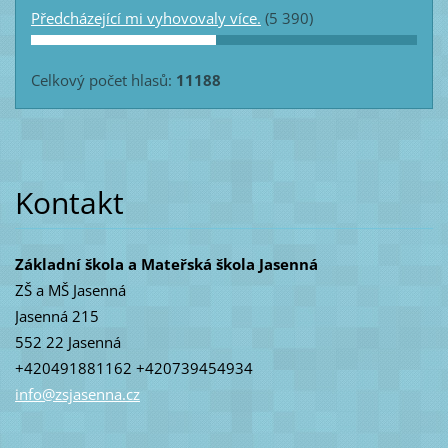
Předcházející mi vyhovovaly více.
(5 390)
Celkový počet hlasů:
11188
Kontakt
Základní škola a Mateřská škola Jasenná
ZŠ a MŠ Jasenná
Jasenná 215
552 22 Jasenná
+420491881162 +420739454934
info@zsj
asenna.c
z