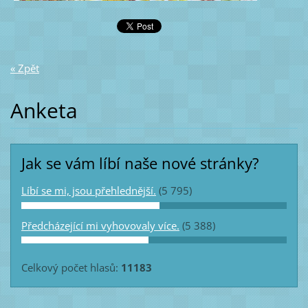
« Zpět
Anketa
Jak se vám líbí naše nové stránky?
Líbí se mi, jsou přehlednější.
(5 795)
Předcházející mi vyhovovaly více.
(5 388)
Celkový počet hlasů:
11183