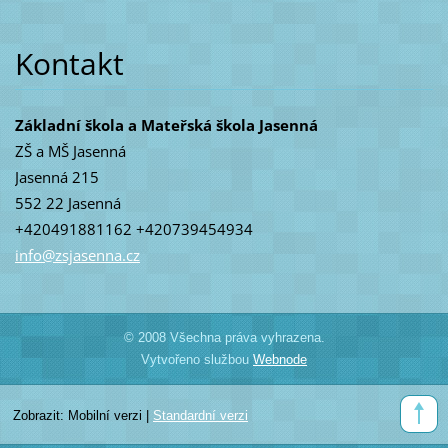
Kontakt
Základní škola a Mateřská škola Jasenná
ZŠ a MŠ Jasenná
Jasenná 215
552 22 Jasenná
+420491881162 +420739454934
info@zsj
asenna.c
z
© 2008 Všechna práva vyhrazena.
Vytvořeno službou
Webnode
Zobrazit:
Mobilní verzi
|
Standardní verzi