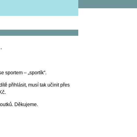
.
e sportem – „sportík“.
ě přihlásit, musí tak učinit přes
Kč.
ohoutků. Děkujeme.