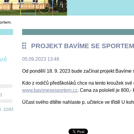
ortem.
PROJEKT BAVÍME SE SPORTEM
ové
05.09.2023 13:48
Od pondělí 18. 9. 2023 bude začínat projekt Bavíme s
Kdo z rodičů předškoláků chce na tento kroužek své dít
www.bavimesesportem.cz
. Cena za pololetí je 800,- 
8)
Účast svého dítěte nahlaste p. učitelce ve třídě U k
ů: 11183