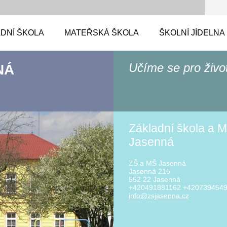
DNÍ ŠKOLA
MATEŘSKÁ ŠKOLA
ŠKOLNÍ JÍDELNA
Učíme se pro živo
NÁ
Základní škola a M
Jasenná
ZŠ a MŠ Jasenná
Jasenná 215
552 22 Jasenná
+420491881162 +420739454
info@zsj
asenna.c
z