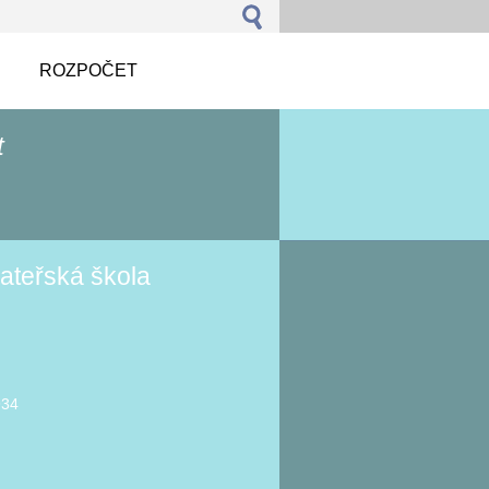
ROZPOČET
t
ateřská škola
934