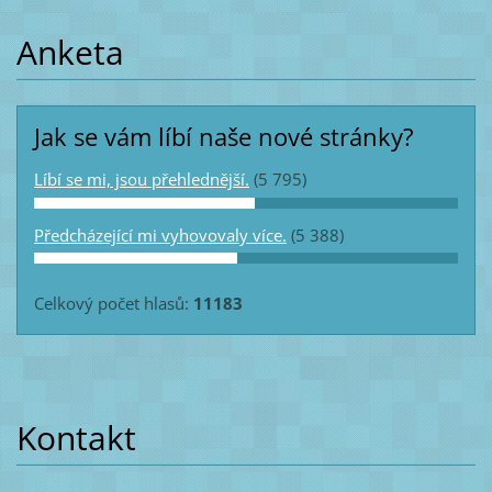
Anketa
Jak se vám líbí naše nové stránky?
Líbí se mi, jsou přehlednější.
(5 795)
Předcházející mi vyhovovaly více.
(5 388)
Celkový počet hlasů:
11183
Kontakt