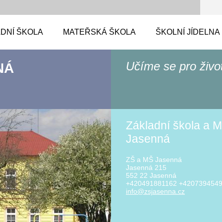
DNÍ ŠKOLA
MATEŘSKÁ ŠKOLA
ŠKOLNÍ JÍDELNA
Učíme se pro živo
NÁ
Základní škola a M
Jasenná
ZŠ a MŠ Jasenná
Jasenná 215
552 22 Jasenná
+420491881162 +420739454
info@zsj
asenna.c
z