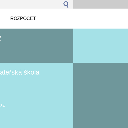
ROZPOČET
t
ateřská škola
934